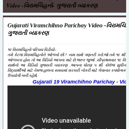
Video -વિરામચિહનો- ગુજરાતી વ્યાકરણ
Gujarati Viramchihno Parichay Video -વિરામચિ
ગુજરાતી વ્યાકરણ
૧૯ વિરામચિહનો પરિચય વિડીયો -
તમે કેટલા વિરામચિહનોને ઓળખો છો ? નામ સાથે ગણતરી કરો.જો તમે ૧૯ થી 
ઓળખતા હોય તો આ વિડિયો આપના માટે છે,જરૂર જુઓ .સૌપ્રથમવાર ૧૯ વિર
સાથેનો આ વિડિયો
ગુજરાતી વ્યાકરણ .આપના ધોરણ ૫ થી કોલેજ સુધીના 
વિદ્યાર્થીઓ માટે તેમજ હાલના સમયમાં સરકારી નોકરી માટે લેવાનાર સ્પર્ધાત્મક પ
ઉપયોગી બની રહેશે,
Gujarati 19 Viramchihno Parichay - Vid