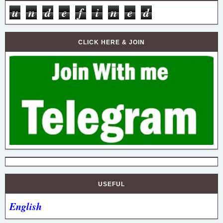
u
n
d
e
f
i
n
e
d
CLICK HERE & JOIN
USEFUL
English