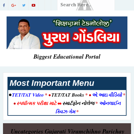
Biggest Educational Portal
Most Important Menu
•
TET/TAT Video
* •
TET/TAT Books
* •
એ.આઇ.વીડિયો
*
•
સ્પર્ધાત્મક પરીક્ષા માટે
••
સ્માર્ટફોન નોલેજ
*
ઓનલાઈન
ક્વિઝ ગેમ
*
Uncategories
Gujarati Viramchihno Parichay