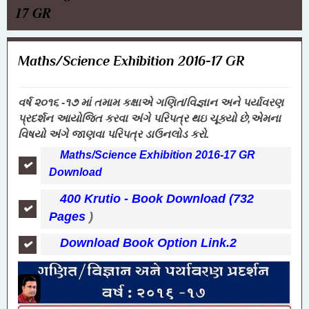
17 GR
Maths/Science Exhibition 2016-17 GR
વર્ષ ૨૦૧૬ -૧૭ માં તમામ કક્ષાએ ગણિત/વિજ્ઞાન અને પર્યાવરણ
પ્રદર્શન આયોજિત કરવા અંગે પરિપત્ર થઇ ચૂક્યો છે,એમના
વિષયો અંગે જાણવા પરિપત્ર ડાઉનલોડ કરો.
Maths/Science Exhibition 2016-17 GR
Download
400 Krutio - Book Download (732
Pages
)
Download Book Option Link.2