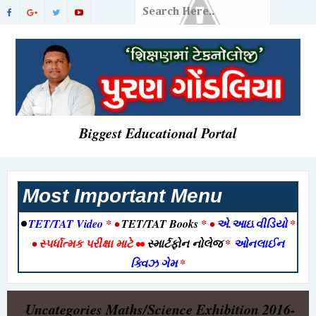
Biggest Educational Portal
Most Important Menu
•
TET/TAT Video
* •
TET/TAT Books
* •
એ.આઇ.વીડિયો
*
•
સ્પર્ધાત્મક પરીક્ષા માટે
••
સ્માર્ટફોન નોલેજ
*
ઓનલાઈન
ક્વિઝ ગેમ
*
Uncategories
Maths/Science Exhibition 2016-