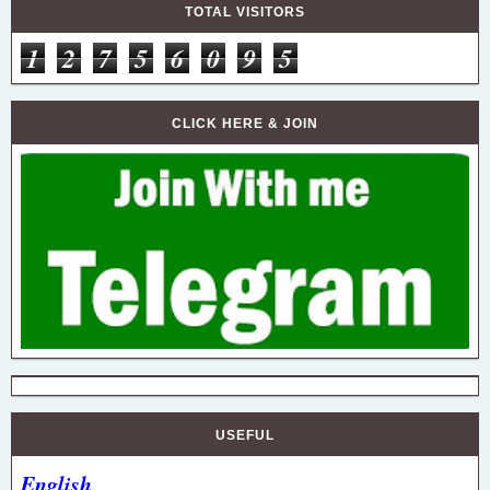
TOTAL VISITORS
1
2
7
5
6
0
9
5
CLICK HERE & JOIN
USEFUL
English