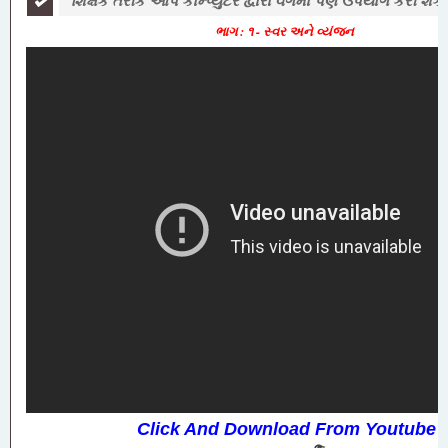
શિક્ષક તરીકે આપ કોમ્પ્યુટર દ્વારા વર્ગમાં પણ ઉપયોગ કરી શક
ભાગ : ૧ - સ્વર અને વ્યંજન
Click And Download From Youtube