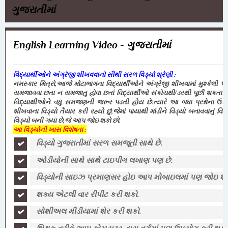
ગુજરાતીમાં
English Learning Video - ગુજરાતીમાં
વિદ્યાર્થીઓને અંગ્રેજી શીખવવાનો સૌથી સરળ વિડ્યો શ્રેણી :
નમસ્કાર મિત્રો,આજે મોટાભાગના વિદ્યાર્થીઓને અંગ્રેજી શીખવામાં મુશ્કેલી પડે 
સમજાવવા છતા ન સમજાતુ હોવા છતાં વિદ્યાર્થીઓ સંકોચથી/ડરથી પૂછી શકતા
વિદ્યાર્થીઓને વધુ સમજણની જરૂર પડતી હોય છે.ત્યારે આ બધા પ્રશ્નોના ઉકેલ 
શીખવાના વિડ્યો તૈયાર કરી રહ્યો છું,જેમાં પાયાથી માંડીને વિડ્યો બનાવવાનું વિચ
વિડ્યો બની ગયા છે,જે આપ જોઇ શકો છો.
આ વિડ્યોની ખાસ વિશેષતા :
વિડ્યો ગુજરાતીમાં સરળ સમજૂતી સાથે છે.
ઓડીયોની સાથે સાથે ટાઇપીંગ લખાણ પણ છે.
વિડ્યોની સાઇઝ પ્રમાણસર હોઇ આપ મોબાઇલમાં પણ જોઇ 
શક્ય એટલી વાર રીપીટ કરી શકો.
સોશીઅલ મીડીયામાં શેર કરી શકો.