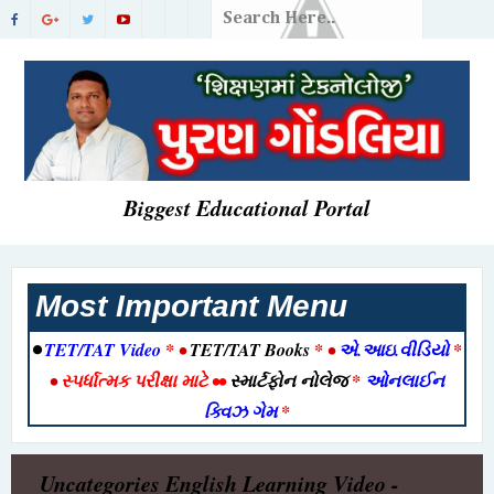
Biggest Educational Portal
Most Important Menu
•
TET/TAT Video
* •
TET/TAT Books
* •
એ.આઇ.વીડિયો
*
•
સ્પર્ધાત્મક પરીક્ષા માટે
••
સ્માર્ટફોન નોલેજ
*
ઓનલાઈન
ક્વિઝ ગેમ
*
Uncategories
English Learning Video -