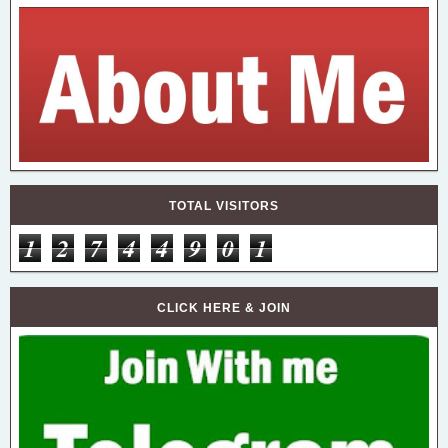
TOTAL VISITORS
1
2
7
4
4
9
0
1
CLICK HERE & JOIN