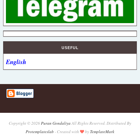
USEFUL
English
Copyright ©
2026
Puran Gondaliya
All Rights Reserved. Distributed By
Protemplateslab
-
Created with
by
TemplateMark