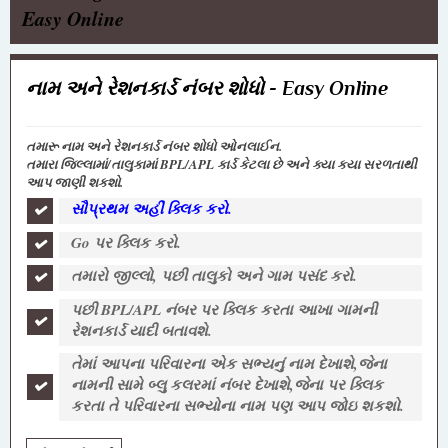
Easy Online
નામ અને રેશનકાર્ડ નંબર શોધો - Easy Online
તમારૂ નામ અને રેશનકાર્ડ નંબર શોધો ઓનલાઈન.
તમારા જિલ્લામાં/તાલુકામાં BPL/APL કાર્ડ કેટલા છે અને ક્યા કયા સરળતાથી
આપ જાણી શકશો.
સૌપ્રથમ અહીં ક્લિક કરો.
Go પર ક્લિક કરો.
તમારો જીલ્લો, પછી તાલુકો અને ગામ પસંદ કરો.
પછી BPL/APL નંબર પર ક્લિક કરતા આખા ગામની
રેશનકાર્ડ યાદી બતાવશે.
તેમાં આપના પરિવારના એક સભ્યનું નામ દેખાશે,જેના
નામની સામે બ્લુ કલરમાં નંબર દેખાશે,જેના પર ક્લિક
કરતા તે પરિવારના સભ્યોના નામ પણ આપ જોઇ શકશો.