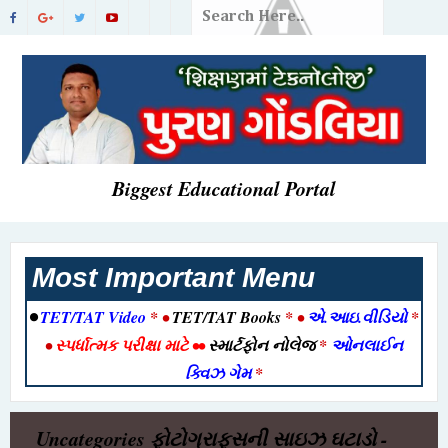
Biggest Educational Portal
Most Important Menu
•
TET/TAT Video
* •
TET/TAT Books
* •
એ.આઇ.વીડિયો
*
•
સ્પર્ધાત્મક પરીક્ષા માટે
••
સ્માર્ટફોન નોલેજ
*
ઓનલાઈન
ક્વિઝ ગેમ
*
Uncategories
ફોટોગ્રાફ્સની સાઇઝ ઘટાડો -