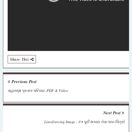
Share This
Previous Post
મહારાણા પ્રતાપ પરિચય -PDF & Video
Next Post
Linedrawing Image - રંગ પૂરી શકાય તેવા ૧૦૦ ચિત્રો