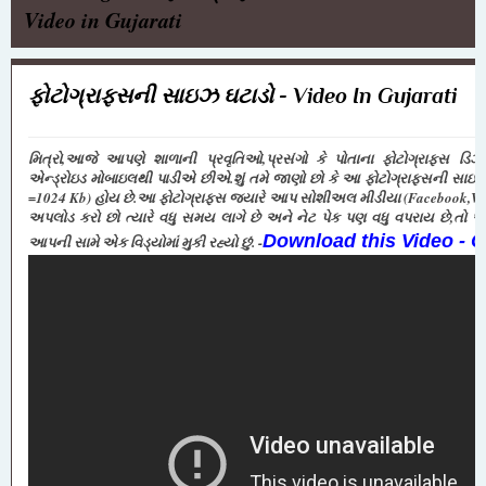
Video in Gujarati
ફોટોગ્રાફ્સની સાઇઝ ઘટાડો - Video In Gujarati
મિત્રો,આજે આપણે શાળાની પ્રવૃતિઓ,પ્રસંગો કે પોતાના ફોટોગ્રાફ્સ ડિ
એન્ડ્રોઇડ મોબાઇલથી પાડીએ છીએ.શું તમે જાણો છો કે આ ફોટોગ્રાફ્સની સાઇઝ
=1024 Kb) હોય છે.આ ફોટોગ્રાફ્સ જ્યારે આપ સોશીઅલ મીડીયા (Facebook,Wh
અપલોડ કરો છો ત્યારે વધુ સમય લાગે છે અને નેટ પેક પણ વધુ વપરાય છે,તો
Download this Video - C
આપની સામે એક વિડ્યોમાં મુકી રહ્યો છું. -