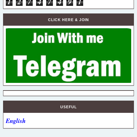
1
2
7
4
7
4
9
1
CLICK HERE & JOIN
USEFUL
English