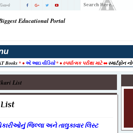
ડિયાનો
ં પરિણામ |
Biggest Educational Portal
વી ગઈ
તી 2026
nu
રાત આવી ગઈ
T Books
* •
એ.આઇ.વીડિયો
* •
સ્પર્ધાત્મક પરીક્ષા માટે
••
સ્માર્ટફોન ન
2026 |
026 | Post
kari List
ook
ક ) ભરતી
List
જેક્ટ નમૂનો
-12-2025
િકારીઓનું જિલ્લા અને તાલુકાવાર લિસ્ટ
ull Detail