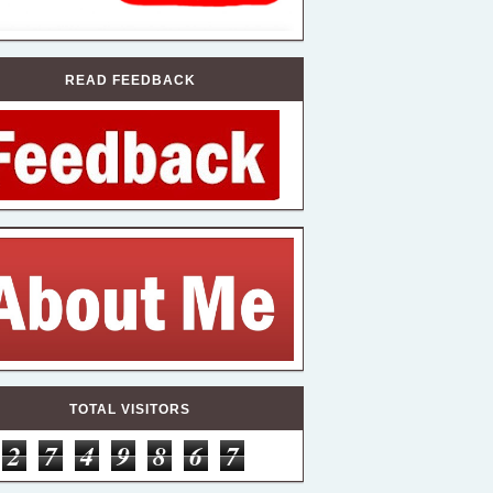
READ FEEDBACK
TOTAL VISITORS
2
7
4
9
8
6
7