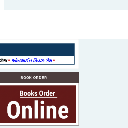
ોલેજ
*
ઓનલાઈન ક્વિઝ ગેમ
*
BOOK ORDER