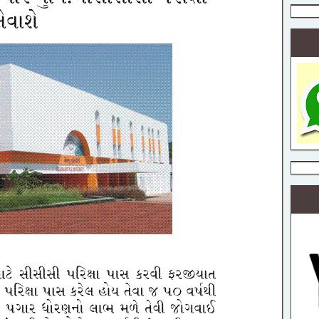
ull Detail
ત
કેન્દ્રીય
શિક્ષક ભરતી
25 PDF
ook ધોરણ 1