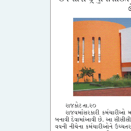
With Pro.Answer key
SSC GD Constable Bharti 2026 F
ગુજરાત પોલીસમાં ભરતી જાહેરા
CET Exam 2026
CTET Exam 2026 Details
KVS /NVS Teacher Bharti 2025 | 
વિદ્યાલય/નવોદય વિદ્યાલયમાં 
TAT| TET 1-2 New Syllabus 20
2025
Download
વાંચન -લેખન -ગણન માટે FLN B
થી 8