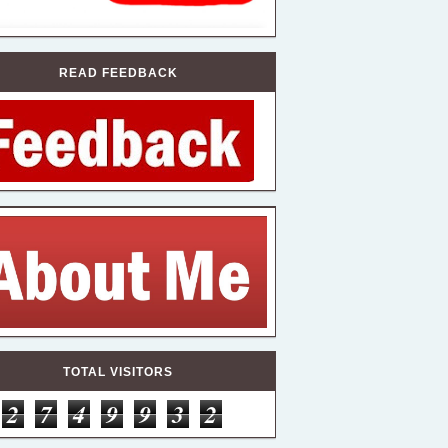
READ FEEDBACK
TOTAL VISITORS
2
7
4
9
9
3
2