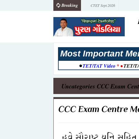
Breaking
CTET Sept.2026
TAT Mains નિબંધ - સોશિયલ મી
યુવાનો પર પ્રભાવ
લોકરક્ષક કેડરની ફિજિકલ ટેસ્ટનુ
2026
TAT(S) Exam 2026 જાહેરાત આ
સરકારી કચેરીઓમાં ક્લાર્કની ભર
Most Important Me
TAT(S/HS) Books Online Order
•
TET/TAT Video
* •
TET/TA
TAT (HS) 2026 પરીક્ષાની જાહે
Gyansadhna Scholarship Exam 
Uncategories
CCC Exam Cent
ગુજરાતની પોસ્ટઓફિસમાં ભરતી 2
Office Bharti 2026
TET 2 પરીક્ષાની તૈયારી માટેની B
CCC Exam Centre M
કેળવણી નિરીક્ષક વર્ગ 3 (પ્રાથમિ
જાહેરાત
આનંદદાયી શનિવાર અંતર્ગત પ્રો
TET 1 Exam Question Paper 21