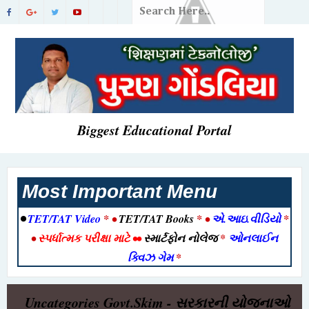
Biggest Educational Portal
Most Important Menu
•
TET/TAT Video
* •
TET/TAT Books
* •
એ.આઇ.વીડિયો
*
•
સ્પર્ધાત્મક પરીક્ષા માટે
••
સ્માર્ટફોન નોલેજ
*
ઓનલાઈન
ક્વિઝ ગેમ
*
Uncategories
Govt.Skim - સરકારની યોજનાઓ