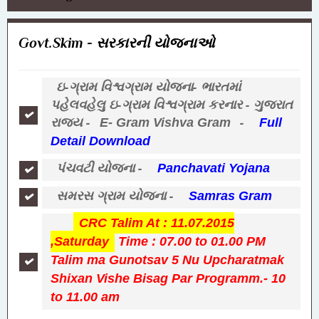
Govt.Skim - સરકારની યોજનાઓ
ઇ-ગ્રામ વિશ્વગ્રામ યોજના- ભારતમાં
પહેલવહેલુ ઇ-ગ્રામ વિશ્વગ્રામ કરનાર - ગુજરાત
રાજ્ય -
-
E- Gram Vishva Gram
Full
Detail Download
પંચવટી યોજના -
Panchavati Yojana
સમરસ ગ્રામ યોજના -
Samras Gram
CRC Talim At : 11.07.2015
,Saturday
Time : 07.00 to 01.00 PM
Talim ma Gunotsav 5 Nu Upcharatmak
Shixan Vishe Bisag Par Programm.- 10
to 11.00 am