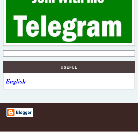
USEFUL
English