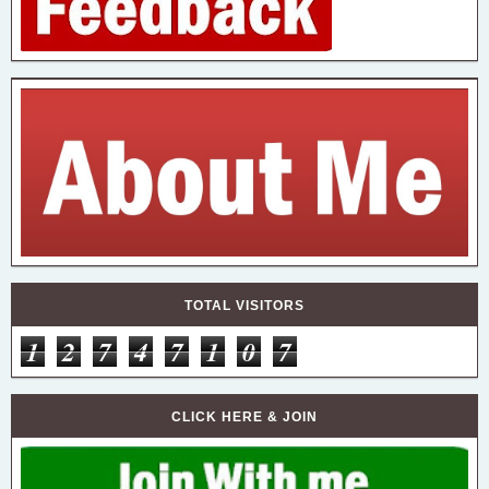
TOTAL VISITORS
1
2
7
4
7
1
0
7
CLICK HERE & JOIN