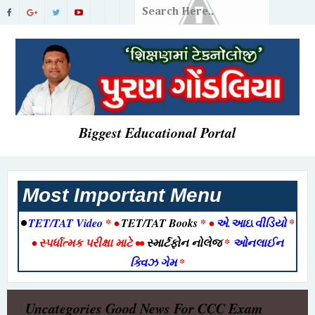
Biggest Educational Portal
Most Important Menu
•
TET/TAT Video
* •
TET/TAT Books
* •
એ.આઇ.વીડિયો
*
•
સ્પર્ધાત્મક પરીક્ષા માટે
••
સ્માર્ટફોન નોલેજ
*
ઓનલાઈન
ક્વિઝ ગેમ
*
Uncategories
Good News For CCC Exam