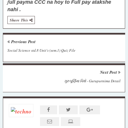
f
ull payma CCC na hoy to Full pay atakshe
nahi .
Share This
Previous Post
Social Science std.8 Unit's (sem.1) Quiz File
Next Post
ગુરુપૂર્ણિમા વિશે - Gurupurnima Detail