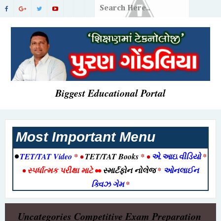
Biggest Educational Portal
Most Important Menu
•
TET/TAT Video
* •
TET/TAT Books
* •
એ.આઇ.વીડિયો
*
•
સ્પર્ધાત્મક પરીક્ષા માટે
••
સ્માર્ટફોન નોલેજ
*
ઓનલાઈન
ક્વિઝ ગેમ
*
Uncategories
Competitive Exam Preparation