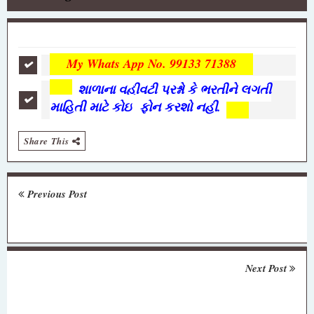
My Whats App No. 99133 71388
શાળાના વહીવટી પ્રશ્નો કે ભરતીને લગતી
માહિતી માટે કોઇ ફોન કરશો નહી.
Share This
Previous Post
Next Post