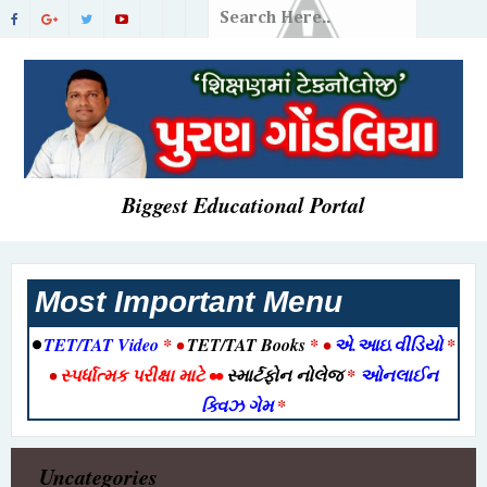
Biggest Educational Portal
Most Important Menu
•
TET/TAT Video
* •
TET/TAT Books
* •
એ.આઇ.વીડિયો
*
•
સ્પર્ધાત્મક પરીક્ષા માટે
••
સ્માર્ટફોન નોલેજ
*
ઓનલાઈન
ક્વિઝ ગેમ
*
Uncategories