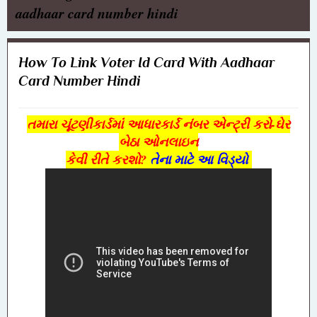
aadhaar card number hindi
How To Link Voter Id Card With Aadhaar
Card Number Hindi
તમારા ચૂંટણીકાર્ડમાં આધારકાર્ડ નંબર એન્ટ્રી કરો-ઘેર
બેઠા ઓનલાઇન
કેવી રીતે કરશો?
તેના માટે આ વિડ્યો