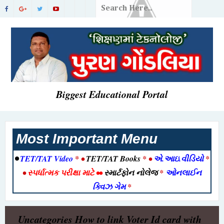
Biggest Educational Portal
Most Important Menu
•
TET/TAT Video
* •
TET/TAT Books
* •
એ.આઇ.વીડિયો
*
•
સ્પર્ધાત્મક પરીક્ષા માટે
••
સ્માર્ટફોન નોલેજ
*
ઓનલાઈન
ક્વિઝ ગેમ
*
Uncategories
How to link Voter Id card with