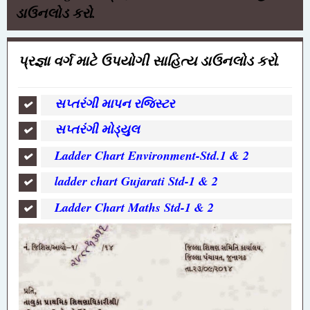
ડાઉનલોડ કરો.
પ્રજ્ઞા વર્ગ માટે ઉપયોગી સાહિત્ય ડાઉનલોડ કરો.
સપ્તરંગી માપન રજિસ્ટર
સપ્તરંગી મોડ્યુલ
Ladder Chart Environment-Std.1 & 2
ladder chart Gujarati Std-1 & 2
Ladder Chart Maths Std-1 & 2