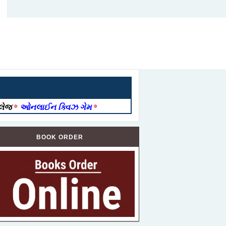
ોલેજ
*
ઓનલાઈન ક્વિઝ ગેમ
*
BOOK ORDER