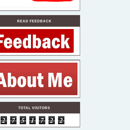
READ FEEDBACK
TOTAL VISITORS
2
7
5
1
7
2
2