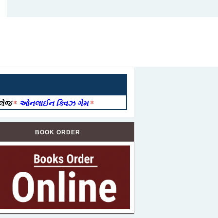
ોલેજ
*
ઓનલાઈન ક્વિઝ ગેમ
*
BOOK ORDER