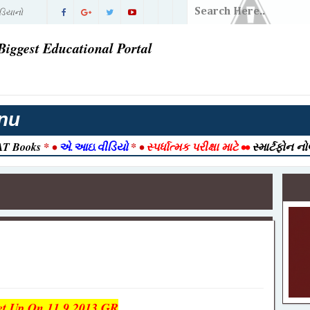
ં પરિણામ |
વી ગઈ
Biggest Educational Portal
તી 2026
રાત આવી ગઈ
nu
2026 |
T Books
* •
એ.આઇ.વીડિયો
* •
સ્પર્ધાત્મક પરીક્ષા માટે
••
સ્માર્ટફોન ન
026 | Post
ook
ક ) ભરતી
જેક્ટ નમૂનો
-12-2025
ull Detail
ત
et Up On 11.9.2013 GR