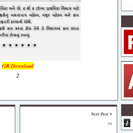
GR Download
2
Next Post
1
pg