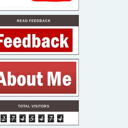
READ FEEDBACK
TOTAL VISITORS
2
7
4
5
4
7
4