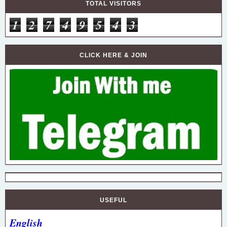
TOTAL VISITORS
1
2
7
4
9
5
4
3
CLICK HERE & JOIN
USEFUL
English