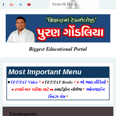
Biggest Educational Portal
Most Important Menu
•
TET/TAT Video
* •
TET/TAT Books
* •
એ.આઇ.વીડિયો
*
•
સ્પર્ધાત્મક પરીક્ષા માટે
••
સ્માર્ટફોન નોલેજ
*
ઓનલાઈન
ક્વિઝ ગેમ
*
Uncategories