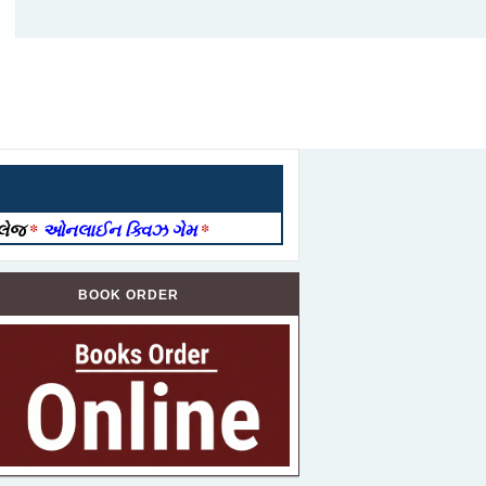
ોલેજ
*
ઓનલાઈન ક્વિઝ ગેમ
*
BOOK ORDER