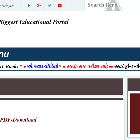
ં પરિણામ |
વી ગઈ
Biggest Educational Portal
તી 2026
રાત આવી ગઈ
nu
2026 |
T Books
* •
એ.આઇ.વીડિયો
* •
સ્પર્ધાત્મક પરીક્ષા માટે
••
સ્માર્ટફોન ન
026 | Post
ook
ક ) ભરતી
જેક્ટ નમૂનો
-12-2025
PDF-Download
ull Detail
ત