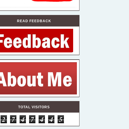
READ FEEDBACK
TOTAL VISITORS
2
7
4
7
4
4
5