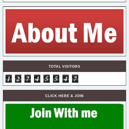
TOTAL VISITORS
1
2
7
4
5
5
4
7
CLICK HERE & JOIN