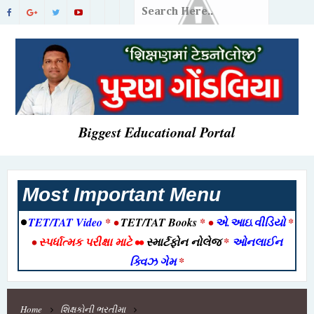
Biggest Educational Portal
Most Important Menu
•
TET/TAT Video
* •
TET/TAT Books
* •
એ.આઇ.વીડિયો
*
•
સ્પર્ધાત્મક પરીક્ષા માટે
••
સ્માર્ટફોન નોલેજ
*
ઓનલાઈન
ક્વિઝ ગેમ
*
Home
શિક્ષકોની ભરતીમા