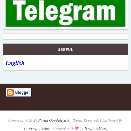
USEFUL
English
Copyright ©
2026
Puran Gondaliya
All Rights Reserved. Distributed By
Protemplateslab
-
Created with
by
TemplateMark