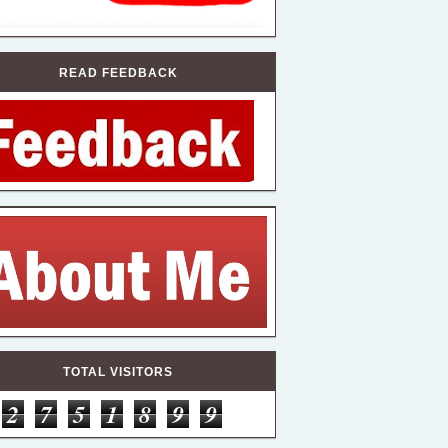
READ FEEDBACK
TOTAL VISITORS
2
7
5
1
8
9
9