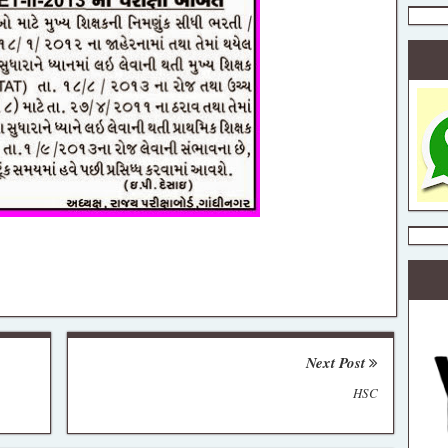
ત
કેન્દ્રીય
શિક્ષક ભરતી
25 PDF
ook ધોરણ 1
Next Post
HSC