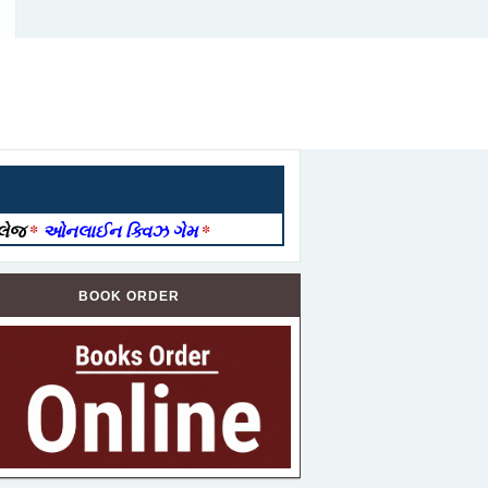
ોલેજ
*
ઓનલાઈન ક્વિઝ ગેમ
*
BOOK ORDER