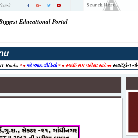
ડિયાનો
ં પરિણામ |
Biggest Educational Portal
વી ગઈ
તી 2026
nu
રાત આવી ગઈ
T Books
* •
એ.આઇ.વીડિયો
* •
સ્પર્ધાત્મક પરીક્ષા માટે
••
સ્માર્ટફોન ન
2026 |
026 | Post
ook
ક ) ભરતી
જેક્ટ નમૂનો
-12-2025
ull Detail