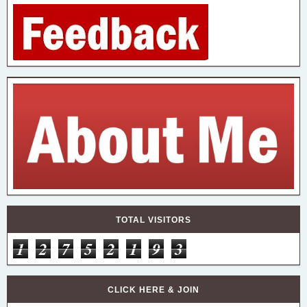
TOTAL VISITORS
1
2
7
5
2
1
9
3
CLICK HERE & JOIN