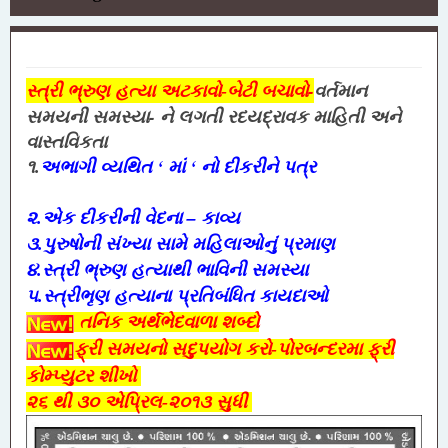
બેટી બચાવો-
વર્તમાન
સ્ત્રી ભ્રુણ હત્યા અટકાવો-
સમયની સમસ્યા- ને લગતી રદયદ્રાવક માહિતી અને
વાસ્તવિકતા
‘
‘
૧.
અભાગી વ્યથિત
માં
નો દીકરીને પત્ર
–
૨.એક દીકરીની વેદના
કાવ્ય
૩.પુરુષોની સંખ્યા સામે મહિલાઓનું પ્રમાણ
૪.સ્ત્રી ભ્રુણ હત્યાથી ભાવિની સમસ્યા
૫.સ્ત્રીભૃણ હત્યાના પ્રતિબંધિત કાયદાઓ
તનિક અર્
ભેદ
વાળા શબ્દો
ફ્રી સમયનો
સદુપયોગ કરો-પોરબન્દર
મા
ફ્રી
કોમ્પ્યુટર શી
ખો
૨૬
થી ૩૦ એપ્રિલ-૨૦૧૩ સુ
ધી