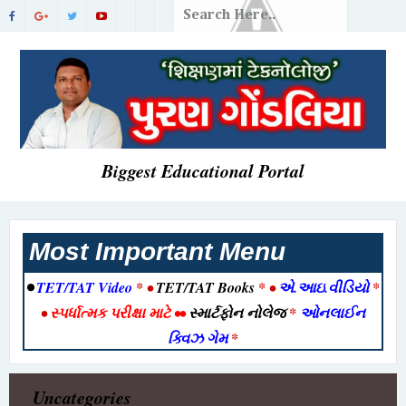
Biggest Educational Portal
Most Important Menu
•
TET/TAT Video
* •
TET/TAT Books
* •
એ.આઇ.વીડિયો
*
•
સ્પર્ધાત્મક પરીક્ષા માટે
••
સ્માર્ટફોન નોલેજ
*
ઓનલાઈન
ક્વિઝ ગેમ
*
Uncategories